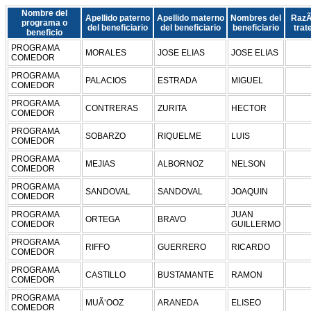
Nombre del
Apellido paterno
Apellido materno
Nombres del
RazÃ
programa o
del beneficiario
del beneficiario
beneficiario
trat
beneficio
PROGRAMA
MORALES
JOSE ELIAS
JOSE ELIAS
COMEDOR
PROGRAMA
PALACIOS
ESTRADA
MIGUEL
COMEDOR
PROGRAMA
CONTRERAS
ZURITA
HECTOR
COMEDOR
PROGRAMA
SOBARZO
RIQUELME
LUIS
COMEDOR
PROGRAMA
MEJIAS
ALBORNOZ
NELSON
COMEDOR
PROGRAMA
SANDOVAL
SANDOVAL
JOAQUIN
COMEDOR
PROGRAMA
JUAN
ORTEGA
BRAVO
COMEDOR
GUILLERMO
PROGRAMA
RIFFO
GUERRERO
RICARDO
COMEDOR
PROGRAMA
CASTILLO
BUSTAMANTE
RAMON
COMEDOR
PROGRAMA
MUÃ‘OOZ
ARANEDA
ELISEO
COMEDOR