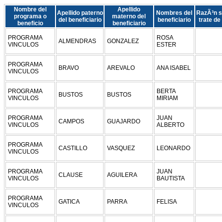
Nombre del
Apellido
Apellido paterno
Nombres del
RazÃ³n s
programa o
materno del
del beneficiario
beneficiario
trate de
beneficio
beneficiario
PROGRAMA
ROSA
ALMENDRAS
GONZALEZ
VINCULOS
ESTER
PROGRAMA
BRAVO
AREVALO
ANA ISABEL
VINCULOS
PROGRAMA
BERTA
BUSTOS
BUSTOS
VINCULOS
MIRIAM
PROGRAMA
JUAN
CAMPOS
GUAJARDO
VINCULOS
ALBERTO
PROGRAMA
CASTILLO
VASQUEZ
LEONARDO
VINCULOS
PROGRAMA
JUAN
CLAUSE
AGUILERA
VINCULOS
BAUTISTA
PROGRAMA
GATICA
PARRA
FELISA
VINCULOS