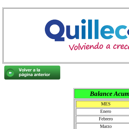
Balance Acum
MES
Enero
Febrero
Marzo