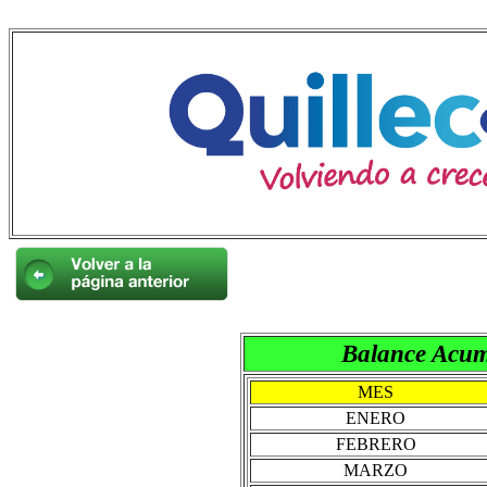
Balance Acum
MES
ENERO
FEBRERO
MARZO