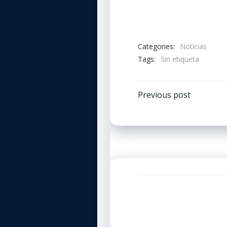
Categories:
Noticias
Tags:
Sin etiqueta
Navegaci
Previous post
por
las
entradas