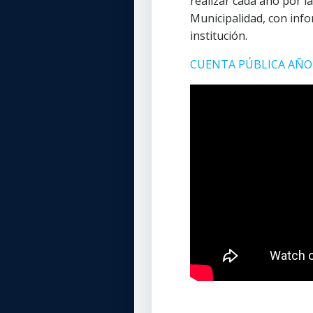
realizar cada año por l
Municipalidad, con inf
institución.
CUENTA PÚBLICA AÑO