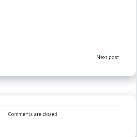
ón
Navegación
Next post
por
las
entradas
Comments are closed