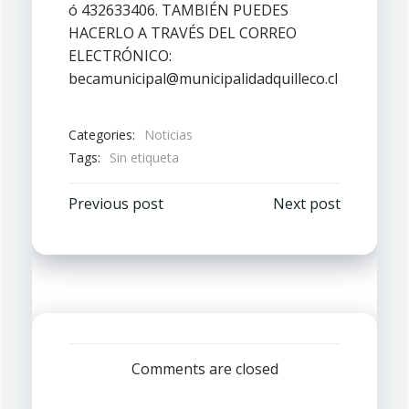
ó 432633406. TAMBIÉN PUEDES
HACERLO A TRAVÉS DEL CORREO
ELECTRÓNICO:
becamunicipal@municipalidadquilleco.cl
Categories:
Noticias
Tags:
Sin etiqueta
Navegación
Navegación
Previous post
Next post
por
por
las
las
entradas
entradas
Comments are closed