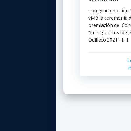
Con gran emoción 
vivió la ceremonia 
premiación del Con
‘’Energiza Tus Idea
Quilleco 2021’’, […]
L
m