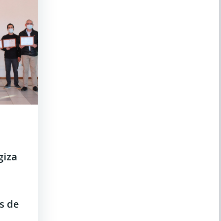
giza
s de