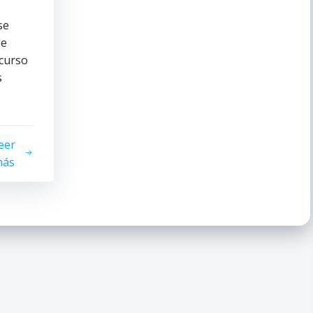
se
de
curso
s
eer
ás