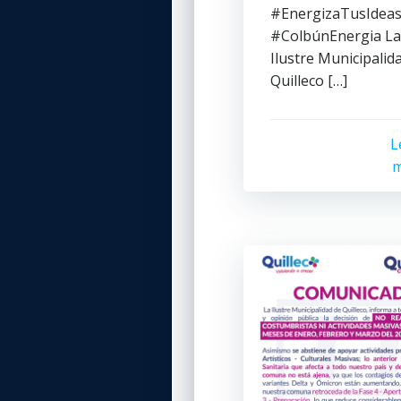
#EnergizaTusIdea
#ColbúnEnergia La
Ilustre Municipalid
Quilleco […]
L
m