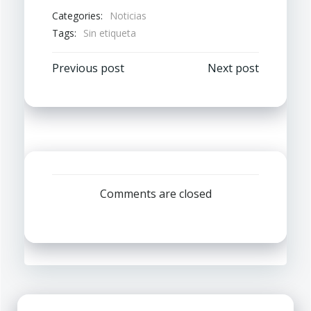
Categories:
Noticias
Tags:
Sin etiqueta
Navegación
Navegación
Previous post
Next post
por
por
las
las
entradas
entradas
Comments are closed