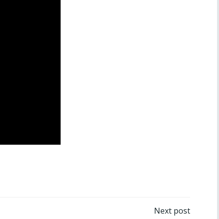
ón
Navegación
Next post