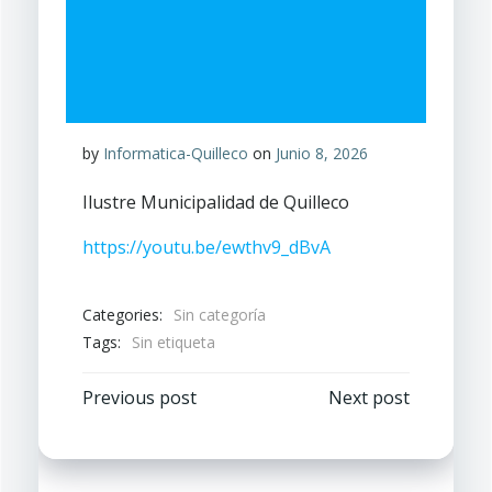
by
Informatica-Quilleco
on
Junio 8, 2026
Ilustre Municipalidad de Quilleco
https://youtu.be/ewthv9_dBvA
Categories:
Sin categoría
Tags:
Sin etiqueta
Navegación
Navegación
Previous post
Next post
por
por