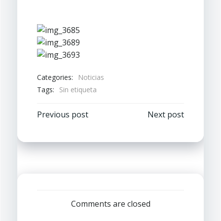
Categories:
Noticias
Tags:
Sin etiqueta
Navegación
Navegación
Previous post
Next post
por
por
las
las
entradas
entradas
Comments are closed