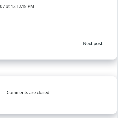
ón
Navegación
Next post
por
las
entradas
Comments are closed