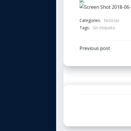
Categories:
Noticias
Tags:
Sin etiqueta
Navegaci
Previous post
por
las
entradas