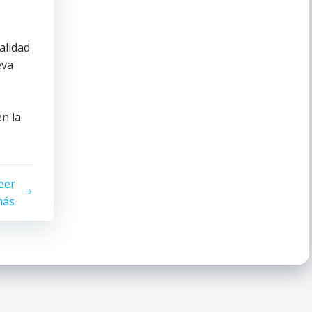
alidad
eva
n la
eer
ás