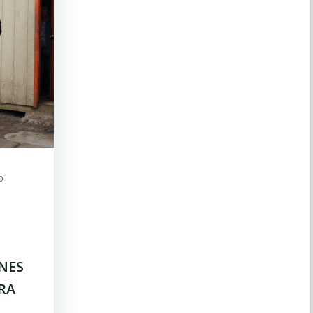
o
ONES
RA