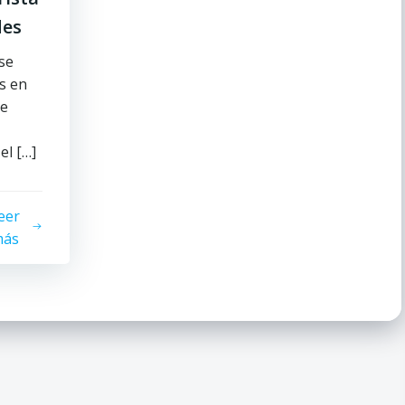
des
se
es en
de
el […]
eer
ás