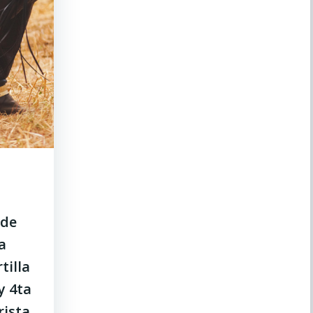
 de
a
tilla
y 4ta
rista