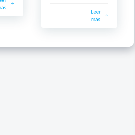
eer
ás
Leer
más