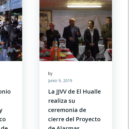
by
Junio 9, 2019
onio
La JJVV de El Hualle
realiza su
y
ceremonia de
eco
cierre del Proyecto
 de
de Alarmas