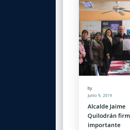
by
Junio 9, 2019
Alcalde Jaime
Quilodrán fir
importante