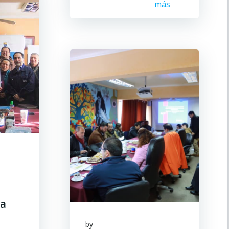
más
ma
by