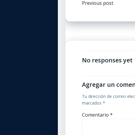
Navegaci
Previous post
por
las
entradas
No responses yet
Agregar un comen
Tu dirección de correo elec
marcados
*
Comentario
*