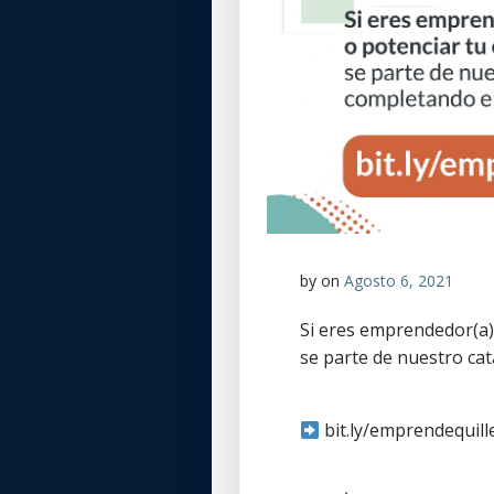
by
on
Agosto 6, 2021
Si eres emprendedor(a),
se parte de nuestro ca
bit.ly/emprendequill