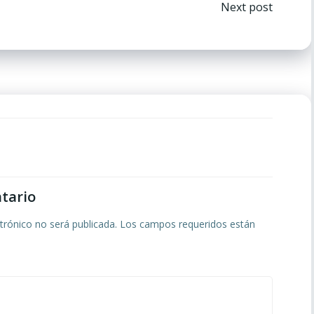
ón
Navegación
Next post
por
las
entradas
tario
trónico no será publicada.
Los campos requeridos están