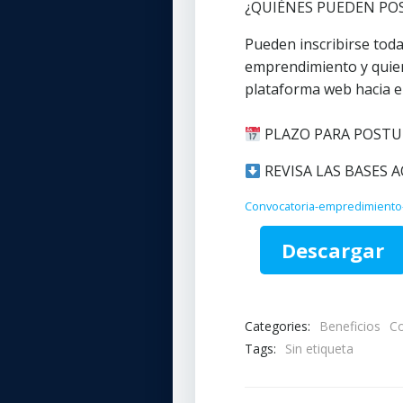
¿QUIÉNES PUEDEN PO
Pueden inscribirse tod
emprendimiento y quie
plataforma web hacia el
PLAZO PARA POSTULAR:
REVISA LAS BASES 
Convocatoria-empredimiento-
Descargar
Categories:
Beneficios
C
Tags:
Sin etiqueta